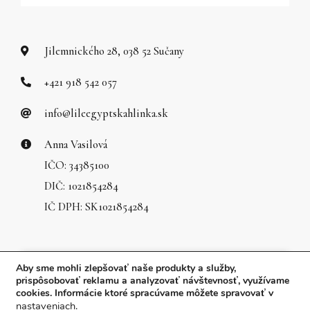
Jilemnického 28, 038 52 Sučany
+421 918 542 057
info@lileegyptskahlinka.sk
Anna Vasilová
IČO: 34385100
DIČ: 1021854284
IČ DPH: SK1021854284
Aby sme mohli zlepšovať naše produkty a služby,
prispôsobovať reklamu a analyzovať návštevnosť, využívame
cookies. Informácie ktoré spracúvame môžete spravovať v
nastaveniach
.