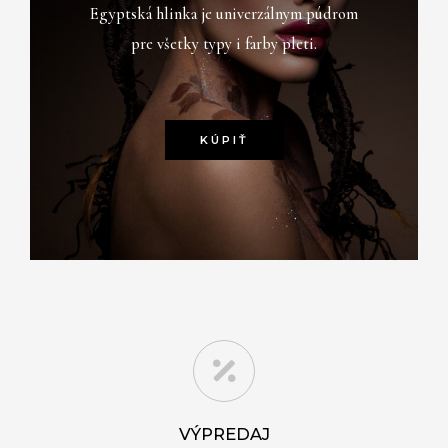
Egyptská hlinka je univerzálnym púdrom
pre všetky typy i farby pleti.
KÚPIŤ
VÝPREDAJ