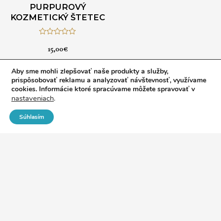
PURPUROVÝ
KOZMETICKÝ ŠTETEC
H
15,00
€
o
d
n
Aby sme mohli zlepšovať naše produkty a služby,
o
prispôsobovať reklamu a analyzovať návštevnosť, využívame
t
e
cookies. Informácie ktoré spracúvame môžete spravovať v
n
nastaveniach
.
i
e
Súhlasím
0
z
5