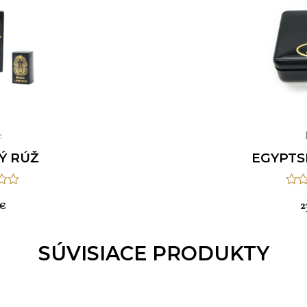
e
Ý RÚŽ
EGYPTS
nie
Hodn
€
2
0
z
SÚVISIACE PRODUKTY
5