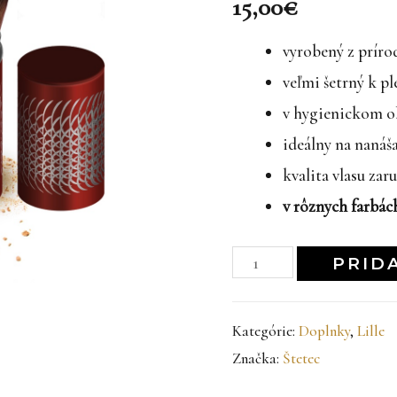
15,00
€
vyrobený z príro
veľmi šetrný k pl
v hygienickom ob
ideálny na nanáš
kvalita vlasu zar
v rôznych farbác
množstvo
PRID
Červený
kozmetický
Kategórie:
Doplnky
,
Lille
štetec
Značka:
Štetec