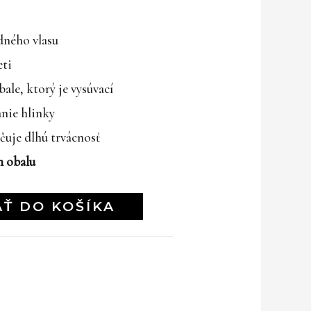
dného vlasu
eti
ale, ktorý je vysúvací
anie hlinky
učuje dlhú trvácnosť
h obalu
AŤ DO KOŠÍKA