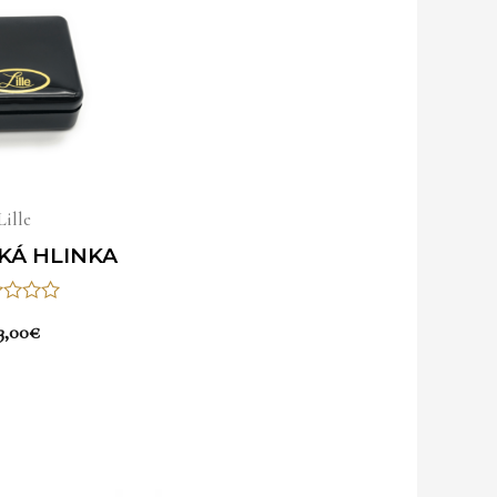
Lille
KÁ HLINKA
otenie
3,00
€