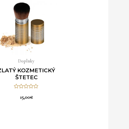
Doplnky
ZLATÝ KOZMETICKÝ
ŠTETEC
Hodnotenie
15,00
€
0
z
5