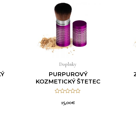
Doplnky
KÝ
PURPUROVÝ
KOZMETICKÝ ŠTETEC
Hodnotenie
15,00
€
0
z
5