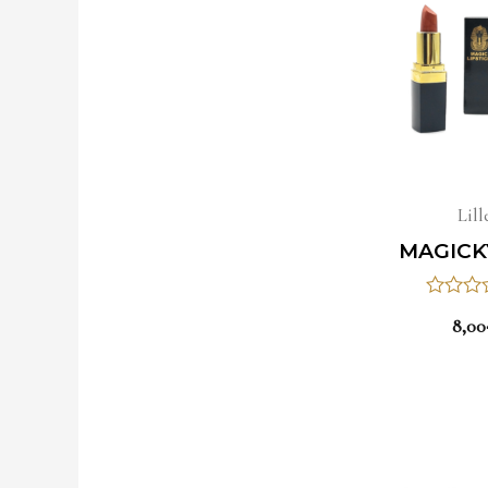
Lill
MAGICK
Hodnote
8,00
0
z
5