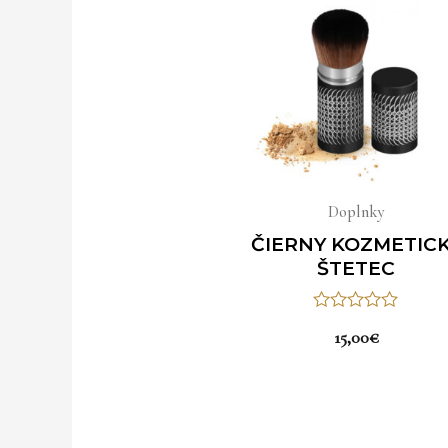
Doplnky
ČIERNY KOZMETIC
ŠTETEC
Hodnotenie
15,00
€
0
z
5