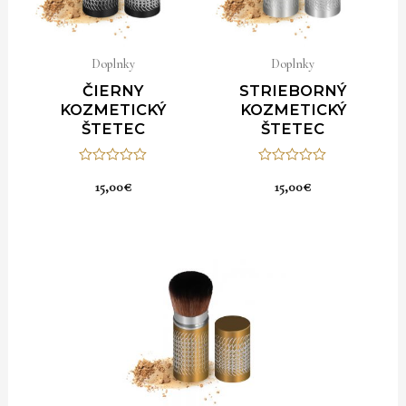
Doplnky
Doplnky
ČIERNY
STRIEBORNÝ
KOZMETICKÝ
KOZMETICKÝ
ŠTETEC
ŠTETEC
Hodnotenie
Hodnotenie
15,00
€
15,00
€
0
0
z
z
5
5