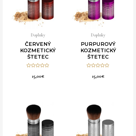
Doplnky
Doplnky
ČERVENÝ
PURPUROVÝ
KOZMETICKÝ
KOZMETICKÝ
ŠTETEC
ŠTETEC
Hodnotenie
Hodnotenie
15,00
€
15,00
€
0
0
z
z
5
5