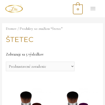
HL
0
ME
Domov
/ Produkty so značkou “Štetec”
ŠTETEC
Zobrazuje sa 5 výsledkov