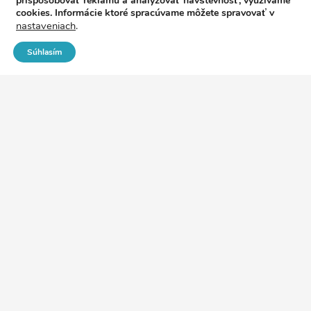
prispôsobovať reklamu a analyzovať návštevnosť, využívame
cookies. Informácie ktoré spracúvame môžete spravovať v
nastaveniach
.
DOPRAVA ZADARMO
Súhlasím
Pri nákupe nad 100€ máte u nás dopravu zadarmo.
BEZPEČNÁ PLATBA
Náš e-shop je chránený SSL certifikátom a preto budú vaše
osobné údaje v bezpečí.
Ochrana súkromia
|
Reklamačný poriadok
|