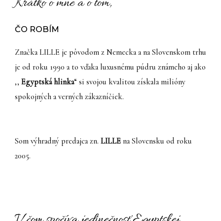
Krátko o mne a o tom,
ČO ROBÍM
Značka LILLE je pôvodom z Nemecka a na Slovenskom trhu
je od roku 1990 a to vďaka luxusnému púdru známeho aj ako
,,
Egyptská hlinka
“ si svojou kvalitou získala milióny
spokojných a verných zákazníčiek.
Som výhradný predajca zn.
LILLE
na Slovensku od roku
2005.
V čom spočíva jedinečnosť Egyptskej